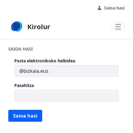
Eduki nagusira joan
Saioa hasi
Kirolur
SAIOA HASI
Saioa hasi
Posta elektronikoko helbidea
Pasahitza
Saioa hasi