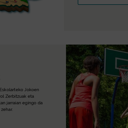
k
 Eskolarteko Jokoen
rol Zerbitzuak eta
tan jarraian egingo da
 zehar.