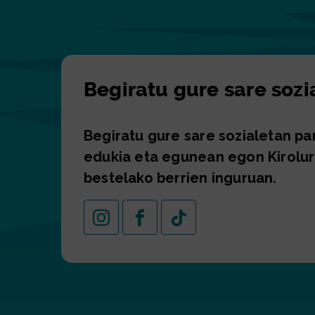
Begiratu gure sare sozi
Begiratu gure sare sozialetan p
edukia eta egunean egon Kirolur
bestelako berrien inguruan.
Instagram
Facebook
TikTok