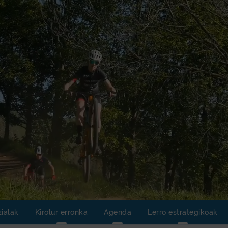
r. Europako Kirol Lurra
zialak
Kirolur erronka
Agenda
Lerro estrategikoak