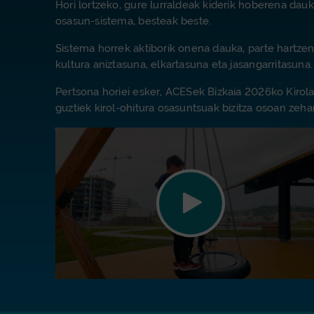
Hori lortzeko, gure lurraldeak kiderik hoberena dauk
osasun-sistema, besteak beste.
Sistema horrek aktiborik onena dauka, parte hartzen d
kultura aniztasuna, elkartasuna eta jasangarritasuna.
Pertsona horiei esker, ACESek Bizkaia 2026ko Kirola
guztiek kirol-ohitura osasuntsuak bizitza osoan zeha
Erreproduzitu bideoa