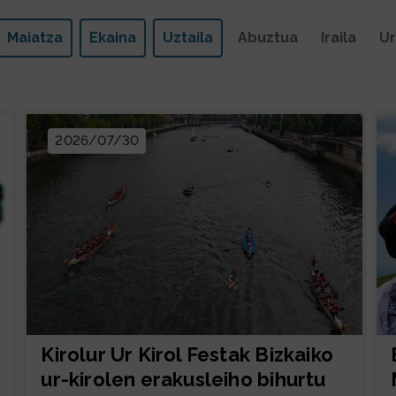
Maiatza
Ekaina
Uztaila
Abuztua
Iraila
Ur
2026/07/30
Kirolur Ur Kirol Festak Bizkaiko
ur-kirolen erakusleiho bihurtu