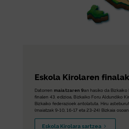
Eskola Kirolaren finala
Datorren
maiatzaren 9
an hasiko da Bizkaiko
finalen 43. edizioa, Bizkaiko Foru Aldundiko Ki
Bizkaiko federazioek antolatuta. Hiru asteburu
(maiatzak 9-10, 16-17 eta 23-24) Bizkaia osoan
Eskola Kirolara sartzea