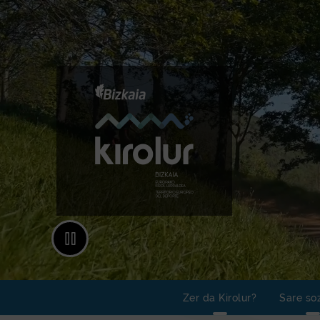
Kirolu
Animazioa geldiaraztea
Zer da Kirolur?
Sare so