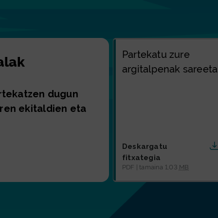
Partekatu zure
alak
argitalpenak sareet
artekatzen dugun
ren ekitaldien eta
Par
Deskargatu
fitxategia
PDF | tamaina 1,03
MB