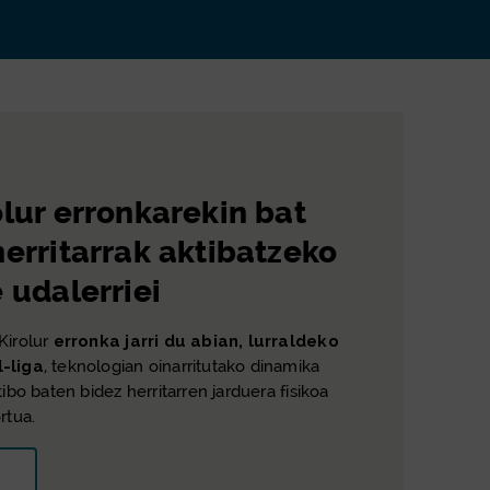
olur erronkarekin bat
herritarrak aktibatzeko
 udalerriei
Kirolur
erronka jarri du abian, lurraldeko
l-liga
, teknologian oinarritutako dinamika
tibo baten bidez herritarren jarduera fisikoa
rtua.