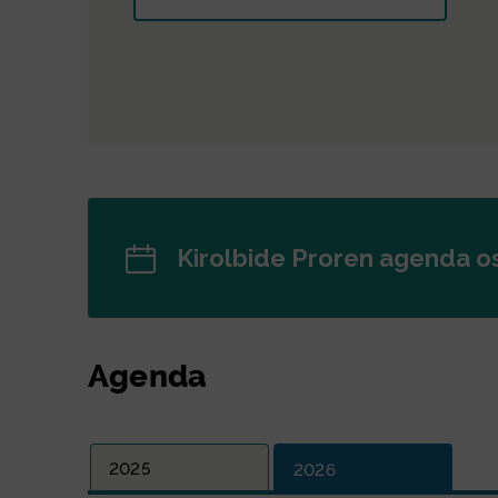
Kirolbide pro
Kirolbide Proren agenda o
Agenda
2025
2026