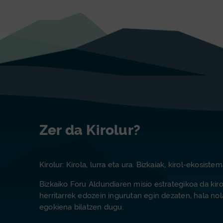
Zer da Kirolur?
Kirolur: Kirola, lurra eta ura. Bizkaiak, kirol-ekosist
Bizkaiko Foru Aldundiaren misio estrategikoa da kiro
herritarrek edozein ingurutan egin dezaten, hala no
egokiena bilatzen dugu.