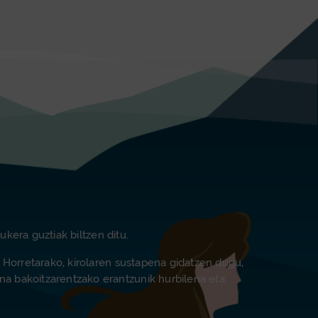
aukera guztiak biltzen ditu.
o. Horretarako, kirolaren sustapena gidatzen dugu,
ona bakoitzarentzako erantzunik hurbilena eta