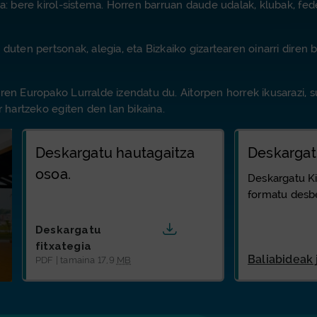
a: bere kirol-sistema. Horren barruan daude udalak, klubak, fede
uten pertsonak, alegia, eta Bizkaiko gizartearen oinarri diren ba
ren Europako Lurralde izendatu du. Aitorpen horrek ikusarazi, s
r hartzeko egiten den lan bikaina.
Deskargatu hautagaitza
Deskargat
osoa.
Deskargatu Ki
formatu desb
hautagaitza osoa
Deskargatu
fitxategia
Baliabideak 
PDF | tamaina 17,9
MB