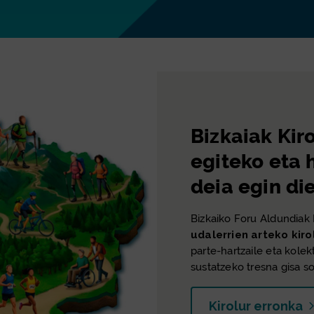
Bizkaiak Kir
egiteko eta 
deia egin die
Bizkaiko Foru Aldundiak 
udalerrien arteko kiro
parte-hartzaile eta kolek
sustatzeko tresna gisa so
Kirolur erronka