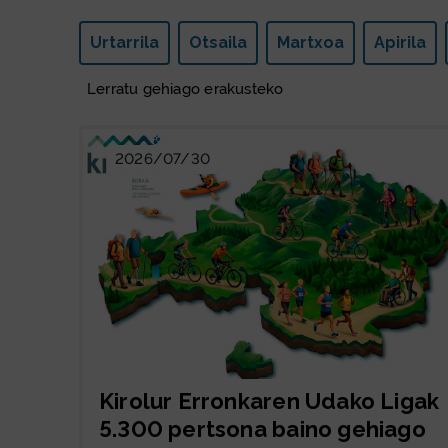
2026
Urtarrila
Otsaila
Martxoa
Apirila
Lerratu gehiago erakusteko
2026/07/30
Kirolur Erronkaren Udako Ligak
5.300 pertsona baino gehiago