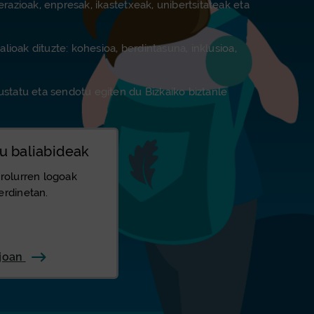
razioak, enpresak, ikastetxeak, unibertsitateak eta
lioak dituzte: kohesioa, berdintasuna, inklusioa,
ustatu eta sendotu egiten du Bizkaiko biztanle
u baliabideak
rolurren logoak
erdinetan.
joan