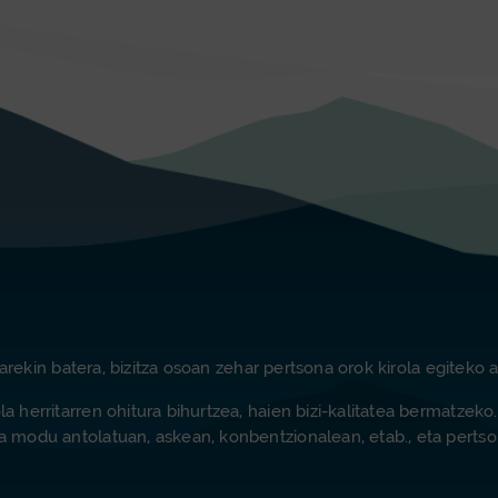
emarekin batera, bizitza osoan zehar pertsona orok kirola egiteko 
la herritarren ohitura bihurtzea, haien bizi-kalitatea bermatzek
la modu antolatuan, askean, konbentzionalean, etab., eta perts