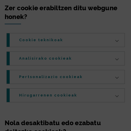
Zer
cookie
erabiltzen ditu webgune
honek?
Cookie
teknikoak
Analisirako
cookie
ak
Pertsonalizazio
cookie
ak
Hirugarrenen
cookie
ak
Nola desaktibatu edo ezabatu