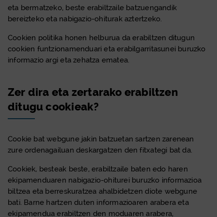
eta bermatzeko, beste erabiltzaile batzuengandik
bereizteko eta nabigazio-ohiturak aztertzeko.
Cookie
n politika honen helburua da erabiltzen ditugun
cookie
n funtzionamenduari eta erabilgarritasunei buruzko
informazio argi eta zehatza ematea.
Zer dira eta zertarako erabiltzen
ditugu
cookie
ak?
Cookie
bat webgune jakin batzuetan sartzen zarenean
zure ordenagailuan deskargatzen den fitxategi bat da.
Cookie
k, besteak beste, erabiltzaile baten edo haren
ekipamenduaren nabigazio-ohiturei buruzko informazioa
biltzea eta berreskuratzea ahalbidetzen diote webgune
bati. Barne hartzen duten informazioaren arabera eta
ekipamendua erabiltzen den moduaren arabera,