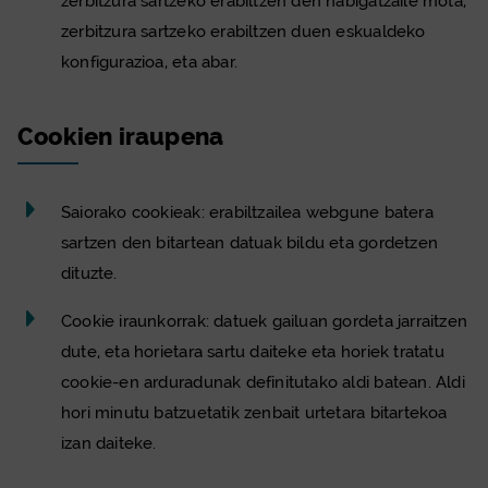
zerbitzura sartzeko erabiltzen den nabigatzaile mota,
zerbitzura sartzeko erabiltzen duen eskualdeko
konfigurazioa, eta abar.
Cookie
n iraupena
Saiorako
cookie
ak: erabiltzailea webgune batera
sartzen den bitartean datuak bildu eta gordetzen
dituzte.
Cookie
iraunkorrak: datuek gailuan gordeta jarraitzen
dute, eta horietara sartu daiteke eta horiek tratatu
cookie
-en arduradunak definitutako aldi batean. Aldi
hori minutu batzuetatik zenbait urtetara bitartekoa
izan daiteke.