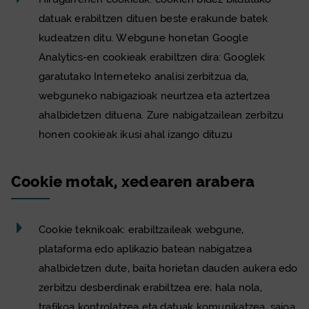
datuak erabiltzen dituen beste erakunde batek
kudeatzen ditu. Webgune honetan Google
Analytics-en
cookie
ak erabiltzen dira: Googlek
garatutako Interneteko analisi zerbitzua da,
webguneko nabigazioak neurtzea eta aztertzea
ahalbidetzen dituena. Zure nabigatzailean zerbitzu
honen
cookie
ak ikusi ahal izango dituzu
Cookie
motak, xedearen arabera
Cookie
teknikoak: erabiltzaileak webgune,
plataforma edo aplikazio batean nabigatzea
ahalbidetzen dute, baita horietan dauden aukera edo
zerbitzu desberdinak erabiltzea ere; hala nola,
trafikoa kontrolatzea eta datuak komunikatzea, saioa