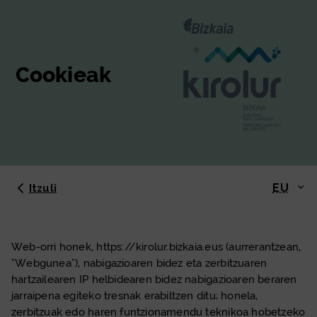
Cookieak
EU
Itzuli
Web-orri honek, https://kirolur.bizkaia.eus (aurrerantzean,
"Webgunea"), nabigazioaren bidez eta zerbitzuaren
hartzailearen IP helbidearen bidez nabigazioaren beraren
jarraipena egiteko tresnak erabiltzen ditu; honela,
zerbitzuak edo haren funtzionamendu teknikoa hobetzeko