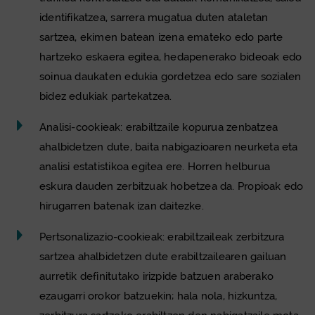
identifikatzea, sarrera mugatua duten ataletan
sartzea, ekimen batean izena emateko edo parte
hartzeko eskaera egitea, hedapenerako bideoak edo
soinua daukaten edukia gordetzea edo sare sozialen
bidez edukiak partekatzea.
Analisi-
cookie
ak: erabiltzaile kopurua zenbatzea
ahalbidetzen dute, baita nabigazioaren neurketa eta
analisi estatistikoa egitea ere. Horren helburua
eskura dauden zerbitzuak hobetzea da. Propioak edo
hirugarren batenak izan daitezke.
Pertsonalizazio-
cookie
ak: erabiltzaileak zerbitzura
sartzea ahalbidetzen dute erabiltzailearen gailuan
aurretik definitutako irizpide batzuen araberako
ezaugarri orokor batzuekin; hala nola, hizkuntza,