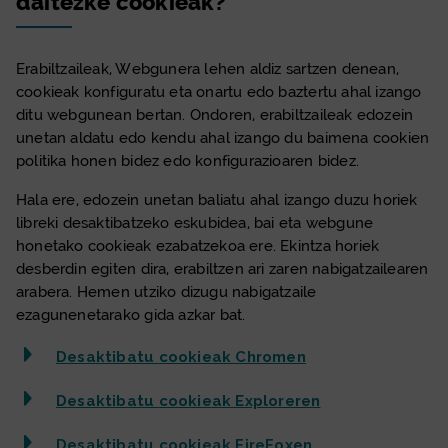
daitezke
cookie
ak?
Erabiltzaileak, Webgunera lehen aldiz sartzen denean,
cookie
ak konfiguratu eta onartu edo baztertu ahal izango
ditu webgunean bertan. Ondoren, erabiltzaileak edozein
unetan aldatu edo kendu ahal izango du baimena
cookie
n
politika honen bidez edo konfigurazioaren bidez.
Hala ere, edozein unetan baliatu ahal izango duzu horiek
libreki desaktibatzeko eskubidea, bai eta webgune
honetako
cookie
ak ezabatzekoa ere. Ekintza horiek
desberdin egiten dira, erabiltzen ari zaren nabigatzailearen
arabera. Hemen utziko dizugu nabigatzaile
ezagunenetarako gida azkar bat.
Desaktibatu
cookie
ak Chromen
Desaktibatu
cookie
ak Exploreren
Desaktibatu
cookie
ak FireFoxen