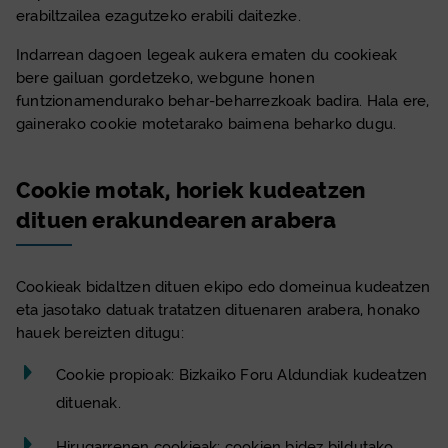
erabiltzailea ezagutzeko erabili daitezke.
Indarrean dagoen legeak aukera ematen du
cookie
ak
bere gailuan gordetzeko, webgune honen
funtzionamendurako behar-beharrezkoak badira. Hala ere,
gainerako
cookie
motetarako baimena beharko dugu.
Cookie
motak, horiek kudeatzen
dituen erakundearen arabera
Cookie
ak bidaltzen dituen ekipo edo domeinua kudeatzen
eta jasotako datuak tratatzen dituenaren arabera, honako
hauek bereizten ditugu:
Cookie
propioak: Bizkaiko Foru Aldundiak kudeatzen
dituenak.
Hirugarrenen
cookie
ak:
cookie
n bidez bildutako