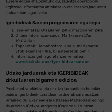
aurrera egitea ahalbidetuko du, zalantza operatiboak
argitzeko, informazioa antolatzeko eta itsasoko jardueren
kudeaketan laguntzeko.
Igeribideak Sarean programaren egutegia
Izen-ematea: Otsailaren 24tik martxoaren 24ra
Online informazio-saioa: Martxoaren 17an,
10:00etan
Topaketak: Hamabostero 6 saio, martxoaren
31tik ekainaren 9ra, bi asteartetik behin
Informazio gehiago eta izen-ematea:
www.bizkaia.eus/igeribideaksarean
Udako jarduerak eta IGERIBIDEAK
zirkuituaren bigarren edizioa
Prestakuntza-ekintza eta ekintza komunitario horiekin
batera, Igeribideek lurraldean jarduerak dinamizatzen
jarraituko du. Ekainean eta uztailean Masterclass egingo
da Areetan (Getxo), Arrigorrin (Ondarroa), Isuntzan
(Lekeitio), Laidatxun (Mundaka) eta Gorlizko hondartzan.