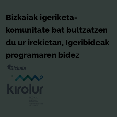
Bizkaiak igeriketa-
komunitate bat bultzatzen
du ur irekietan, Igeribideak
programaren bidez