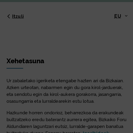
EU
Itzuli
Xehetasuna
Ur zabaletako igeriketa etengabe hazten ari da Bizkaian.
Azken urteotan, nabarmen egin du gora kirol-jarduerak,
eta sendotu egin da kirol-aukera gorakorra, jasangarria,
osasungarria eta lurraldearekin estu lotua.
Hazkunde horren ondorioz, beharrezkoa da erakundeak
bultzatzeko eredu baterantz aurrera egitea, Bizkaiko Foru
Aldundiaren laguntzari eutsiz, lurralde-garapen banatua