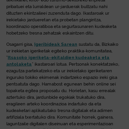
teknikariei, kirol- edo turismo-sektoreko enpresa
pribatuei eta lurraldean ur-jarduerak bultzatu nahi
dituzten ekintzaileei zuzenduta dago. Ikastaroak ur
irekietako jardueretan eta probetan plangintza,
koordinazio operatiboa eta segurtasunaren kudeaketa
hobetzeko tresna zehatzak eskaintzen ditu.
Osagarri gisa,
Igeribideak Sarean
sustatu da, Bizkaiko
ur irekietan igeriketak egiteko praktika-komunitatea,
"
Itsasoko igeriketa-ekitaldien kudeaketa eta
antolaketa
" ikastaroari lotua. Pertsonak konektatzeko,
ezagutza partekatzeko eta ur irekietako igeriketaren
inguruko tokiko ekimenak indartzeko espazio ireki gisa
pentsatuta dago. Hamabost egunean behin online sei
topaketa egitea proposatu du. Horietan, kasu errealak
aztertuko dira, jardunbide egokiak trukatuko dira,
eragileen arteko koordinazioa indartuko da eta
kudeaketari aplikatutako tresna digitalak eta adimen
artifiziala txertatuko dira. Komunitate horrek, gainera,
laguntzaile digitalen diseinuan eta esperimentazioan