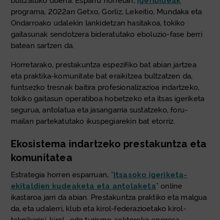
bultzatuko duena. Esparru horretan,
Igeribideak
programa, 2022an Getxo, Gorliz, Lekeitio, Mundaka eta
Ondarroako udalekin lankidetzan hasitakoa, tokiko
gaitasunak sendotzera bideratutako eboluzio-fase berri
batean sartzen da.
Horretarako, prestakuntza espezifiko bat abian jartzea
eta praktika-komunitate bat eraikitzea bultzatzen da,
funtsezko tresnak baitira profesionalizazioa indartzeko,
tokiko gaitasun operatiboa hobetzeko eta itsas igeriketa
segurua, antolatua eta jasangarria sustatzeko, foru-
mailan partekatutako ikuspegiarekin bat etorriz.
Ekosistema indartzeko prestakuntza eta
komunitatea
Estrategia horren esparruan, "
Itsasoko igeriketa-
ekitaldien kudeaketa eta antolaketa
" online
ikastaroa jarri da abian. Prestakuntza praktiko eta malgua
da, eta udalerri, klub eta kirol-federazioetako kirol-