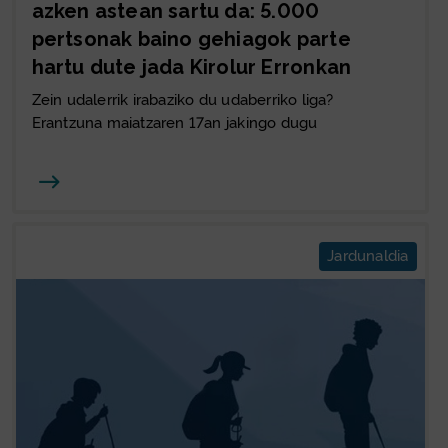
azken astean sartu da: 5.000
pertsonak baino gehiagok parte
hartu dute jada Kirolur Erronkan
Zein udalerrik irabaziko du udaberriko liga?
Erantzuna maiatzaren 17an jakingo dugu
Joan
Jardunaldia