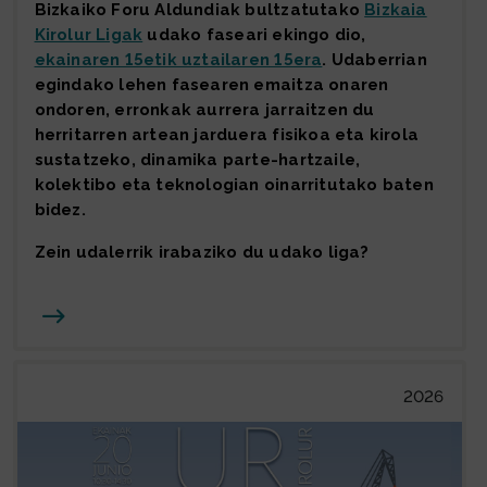
Bizkaiko Foru Aldundiak bultzatutako
Bizkaia
Kirolur Ligak
udako faseari ekingo dio,
ekainaren 15etik uztailaren 15era
. Udaberrian
egindako lehen fasearen emaitza onaren
ondoren, erronkak aurrera jarraitzen du
herritarren artean jarduera fisikoa eta kirola
sustatzeko, dinamika parte-hartzaile,
kolektibo eta teknologian oinarritutako baten
bidez.
Zein udalerrik irabaziko du udako liga?
Joan
2026