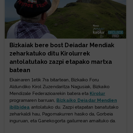
Bizkaiak bere bost Deiadar Mendiak
zeharkatuko ditu Kirolurrek
antolatutako zazpi etapako martxa
batean
Ekainaren 1etik 7ra bitartean, Bizkaiko Foru
Aldundiko Kirol Zuzendaritza Nagusiak, Bizkaiko
Mendizale Federazioarekin batera eta
Kirolur
programaren barruan,
Bizkaiko Deiadar Mendien
ibilbidea
antolatuko du. Zazpi etapatan banatutako
zeharkaldi hau, Pagomakurren hasiko da, Gorbeia
inguruan, eta Ganekogorta gailurrean amaituko da.