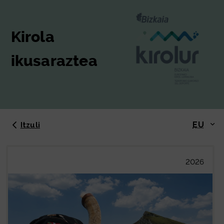
Kirola
ikusaraztea
EU
Itzuli
2026