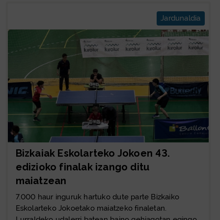
Jardunaldia
Bizkaiak Eskolarteko Jokoen 43.
edizioko finalak izango ditu
maiatzean
7.000 haur inguruk hartuko dute parte Bizkaiko
Eskolarteko Jokoetako maiatzeko finaletan.
Lurraldeko udalerri batean baino gehiagotan egingo