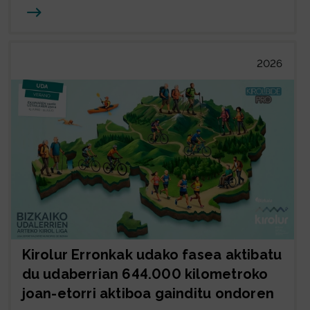
Joan
2026
Kirolur Erronkak udako fasea aktibatu
du udaberrian 644.000 kilometroko
joan-etorri aktiboa gainditu ondoren