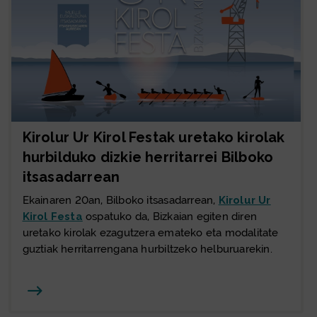
Kirolur Ur Kirol Festak uretako kirolak
hurbilduko dizkie herritarrei Bilboko
itsasadarrean
Ekainaren 20an, Bilboko itsasadarrean,
Kirolur Ur
Kirol Festa
ospatuko da, Bizkaian egiten diren
uretako kirolak ezagutzera emateko eta modalitate
guztiak herritarrengana hurbiltzeko helburuarekin.
Joan