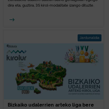
dira eta, guztira, 35 kirol-modalitate izango dituzte.
Joan
Jardunaldia
Bizkaiko udalerrien arteko liga bere