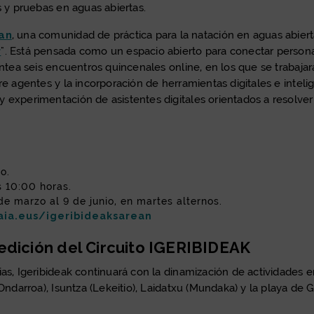
s y pruebas en aguas abiertas.
ean
, una comunidad de práctica para la natación en aguas abierta
r
". Está pensada como un espacio abierto para conectar personas
antea seis encuentros quincenales online, en los que se trabajará
 agentes y la incorporación de herramientas digitales e inteligen
 experimentación de asistentes digitales orientados a resolver 
o.
s 10:00 horas.
de marzo al 9 de junio, en martes alternos.
aia.eus/igeribideaksarean
edición del Circuito IGERIBIDEAK
s, Igeribideak continuará con la dinamización de actividades en 
ndarroa), Isuntza (Lekeitio), Laidatxu (Mundaka) y la playa de Gor