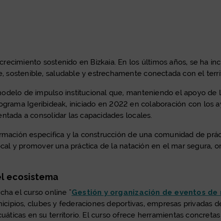
recimiento sostenido en Bizkaia. En los últimos años, se ha in
sostenible, saludable y estrechamente conectada con el territ
odelo de impulso institucional que, manteniendo el apoyo de la
l programa Igeribideak, iniciado en 2022 en colaboración con los
entada a consolidar las capacidades locales.
rmación específica y la construcción de una comunidad de prác
ocal y promover una práctica de la natación en el mar segura, or
el ecosistema
cha el curso online "
Gestión y organización de eventos de 
nicipios, clubes y federaciones deportivas, empresas privadas de
icas en su territorio. El curso ofrece herramientas concretas p