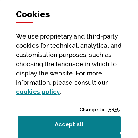
consolidación de un modelo territorial que refuerza la
colaboración en torno a la natación en aguas abiertas en
Cookies
Bizkaia.
Toda la información sobre el programa Igeribideak está
We use proprietary and third-party
disponible en la web oficial de la Diputación Foral de
cookies for technical, analytical and
Bizkaia:
www.bizkaia.eus/igeribideak
customisation purposes, such as
choosing the language in which to
display the website. For more
Home
Strategic lines
information, please consult our
Raising the profile of sport
(Opens modal window)
cookies policy
.
Bizkaia impulsa una comunidad de práctica de
natación en aguas abiertas con el programa
Igeribideak
Change to:
ES
EU
GO 
Accept all
cookies