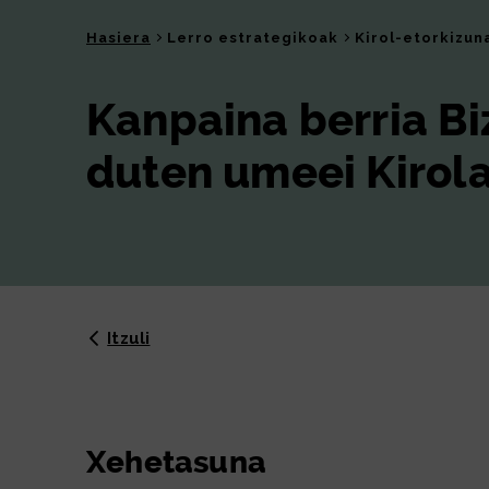
Hasiera
Lerro estrategikoak
Kirol-etorkizun
Kanpaina berria Bi
duten umeei Kirol
Itzuli
Xehetasuna