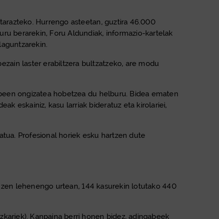
utarazteko. Hurrengo asteetan, guztira 46.000
ru berarekin, Foru Aldundiak, informazio-kartelak
 laguntzarekin.
zain laster erabiltzera bultzatzeko, are modu
ngabeen ongizatea hobetzea du helburu. Bidea ematen
eskainiz, kasu larriak bideratuz eta kirolariei,
atua. Profesional horiek esku hartzen dute
rri zen lehenengo urtean, 144 kasurekin lotutako 440
zkariek). Kanpaina berri honen bidez, adingabeek