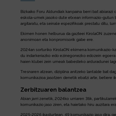
Bizkaiko Foru Aldundiak kanpaina berri bat abiarazi
eskola-umek jasoko dute etxean informazio-gutun ban
argitaratu, eta seinale espezifikoak prestatu ditu, lu
Ekimen honen helburua da gazteei KirolaON zuzenean
anonimoan eta konpromisorik gabe ere.
2024an sorturiko KirolaON ekimena komunikazio-kana
du indarkeriazko edo ezinegonezko edozein egoera mo
haien klubei zein umeak babesteko arduradunei la
Tresnaren atzean, diziplina anitzeko lantalde bat d
komunikazioa jasotzen denetik ebatzi arte, betiere i
Zerbitzuaren balantzea
Abian jarri zenetik, 2024ko urriaren 3tik, partikula
komunikazio jaso ziren, eta haietako hiru auzitara er
2025-2026 ikasturtean, 49 komunikazio jaso dira, g