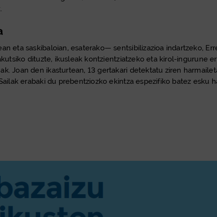
.
a
an eta saskibaloian, esaterako— sentsibilizazioa indartzeko, Er
akutsiko dituzte, ikusleak kontzientziatzeko eta kirol-ingurune
. Joan den ikasturtean, 13 gertakari detektatu ziren harmaileta
Sailak erabaki du prebentziozko ekintza espezifiko batez esku h