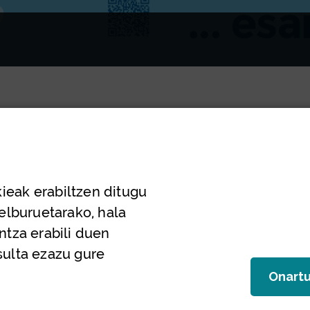
ieak erabiltzen ditugu
helburuetarako, hala
ntza erabili duen
sulta ezazu gure
Onart
(co