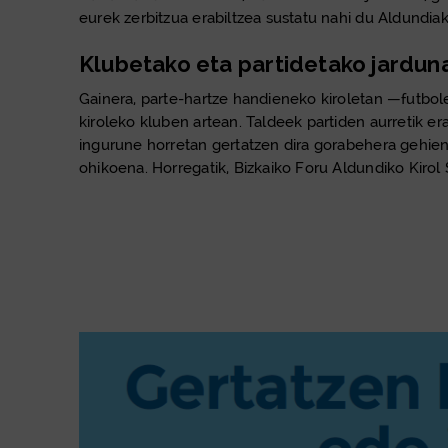
eurek zerbitzua erabiltzea sustatu nahi du Aldundiak
Klubetako eta partidetako jardun
Gainera, parte-hartze handieneko kiroletan —futbole
kiroleko kluben artean. Taldeek partiden aurretik er
ingurune horretan gertatzen dira gorabehera gehienak
ohikoena. Horregatik, Bizkaiko Foru Aldundiko Kirol 