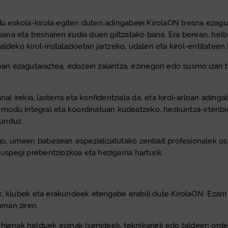
 du eskola-kirola egiten duten adingabeei KirolaON tresna ezag
a eta tresnaren irudia duen giltzatako bana. Era berean, helbu
rraldeko kirol-instalazioetan jartzeko, udalen eta kirol-entitateen
 ezagutaraztea, edozein zalantza, ezinegon edo susmo izan be
l irekia, lasterra eta konfidentziala da, eta kirol-arloan adi
du integral eta koordinatuan kudeatzeko, hezkuntza-irtenbideak 
gunduz.
ago, umeen babesean espezializatutako zenbait profesionalek os
kuspegi prebentziozkoa eta hezigarria harturik.
rrek, klubek eta erakundeek etengabe erabili dute KirolaON. Eza
aman ziren.
ehienak helduek eginak (senideek, teknikariek edo taldeen orde