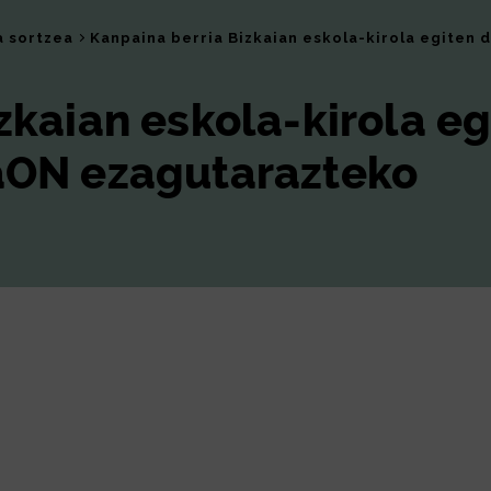
a sortzea
Kanpaina berria Bizkaian eskola-kirola egiten
zkaian eskola-kirola eg
aON ezagutarazteko