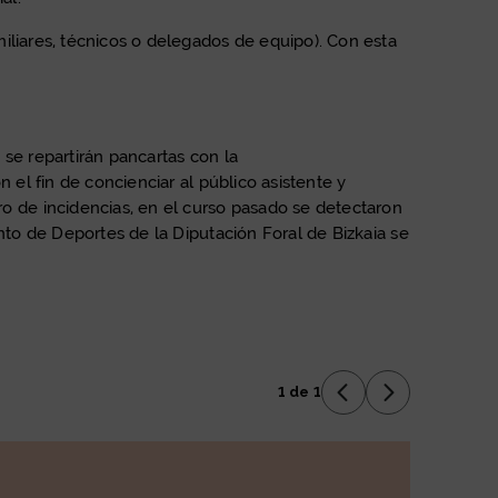
iliares, técnicos o delegados de equipo). Con esta
se repartirán pancartas con la
 el fin de concienciar al público asistente y
 de incidencias, en el curso pasado se detectaron
nto de Deportes de la Diputación Foral de Bizkaia se
1 de 1
Anterior Diaposit
Siguiente Di