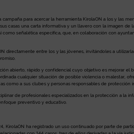
a campaña para acercar la herramienta KirolaON a los y las men
sus casas una carta informativa y un llavero con la imagen de l
así como señalética específica, que, en colaboración con ayunta
aON directamente entre los y las jóvenes, invitándoles a utiliza
romiso.
n abierto, rápido y confidencial cuyo objetivo es mejorar el b
rdinada cualquier situación de posible violencia o malestar, of
as como a sus clubes y personas responsables de protección in
iplinar de profesionales especializados en la protección a la in
enfoque preventivo y educativo.
 KirolaON ha registrado un uso continuado por parte de particu
acionadas con 144 casos, tres de ellos derivadas a la vía judici