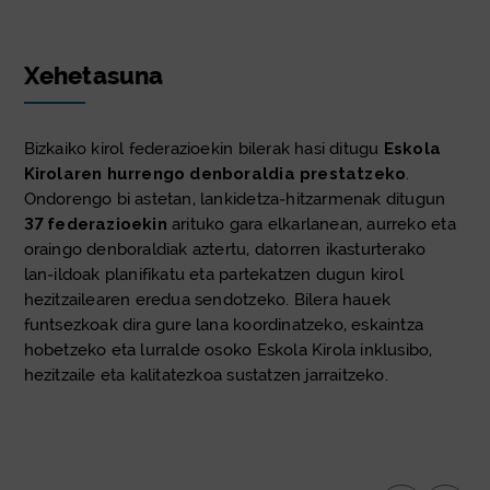
Xehetasuna
Bizkaiko kirol federazioekin bilerak hasi ditugu
Eskola
Kirolaren hurrengo denboraldia prestatzeko
.
Ondorengo bi astetan, lankidetza‑hitzarmenak ditugun
37 federazioekin
arituko gara elkarlanean, aurreko eta
oraingo denboraldiak aztertu, datorren ikasturterako
lan‑ildoak planifikatu eta partekatzen dugun kirol
hezitzailearen eredua sendotzeko. Bilera hauek
funtsezkoak dira gure lana koordinatzeko, eskaintza
hobetzeko eta lurralde osoko Eskola Kirola inklusibo,
hezitzaile eta kalitatezkoa sustatzen jarraitzeko.