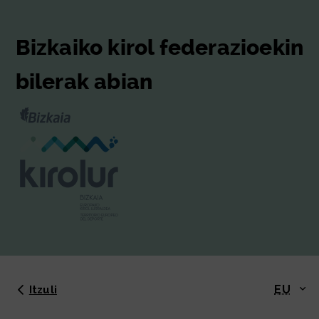
Bizkaiko kirol federazioekin
bilerak abian
EU
Itzuli