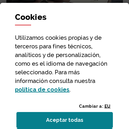
Cookies
Inicio de las reuniones con las
federaciones deportivas de
Utilizamos
cookies
propias y de
Bizkaia
terceros para fines técnicos,
Pantal
analíticos y de personalización,
como es el idioma de navegación
seleccionado. Para más
información consulta nuestra
(Abre ventana modal
política de
cookies
.
Inicio
Lineas estrategicas
Visibilizar el deporte
Inicio de las reuniones con las federaciones
deportivas de Bizkaia
Cambiar a:
EU
SUB
Aceptar todas
las
cookies