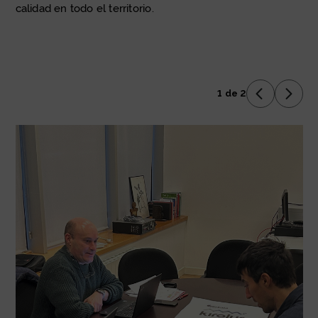
calidad en todo el territorio.
1 de 2
Anterior D
Sigui