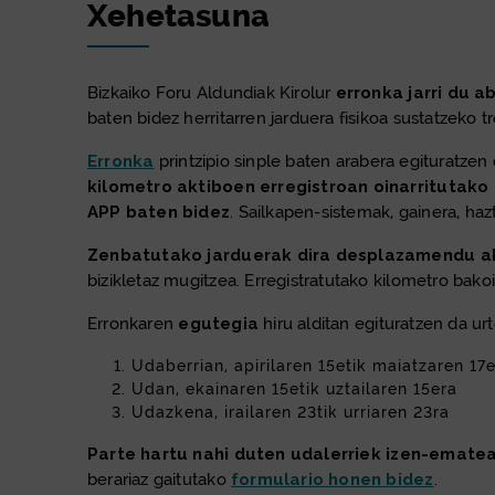
Xehetasuna
Bizkaiko Foru Aldundiak Kirolur
erronka jarri du a
baten bidez herritarren jarduera fisikoa sustatzeko tr
Erronka
printzipio sinple baten arabera egituratzen 
kilometro aktiboen erregistroan oinarritutako 
APP baten bidez
. Sailkapen-sistemak, gainera, ha
Zenbatutako jarduerak dira desplazamendu a
bizikletaz mugitzea. Erregistratutako kilometro bak
Erronkaren
egutegia
hiru alditan egituratzen da ur
Udaberrian, apirilaren 15etik maiatzaren 17
Udan, ekainaren 15etik uztailaren 15era
Udazkena, irailaren 23tik urriaren 23ra
Parte hartu nahi duten udalerriek
izen-emate
berariaz gaitutako
formulario honen bidez
.