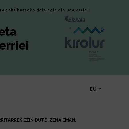
rak aktibatzeko deia egin die udalerriei
 eta
erriei
EU
Eskuragarri dau
RITARREK EZIN DUTE IZENA EMAN
.