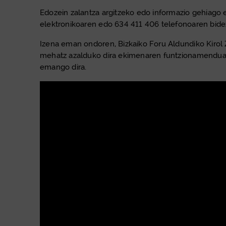
Edozein zalantza argitzeko edo informazio gehiago 
elektronikoaren edo 634 411 406 telefonoaren bide
Izena eman ondoren, Bizkaiko Foru Aldundiko Kirol Ze
mehatz azalduko dira ekimenaren funtzionamendua et
emango dira.