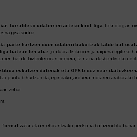
bian
,
lurraldeko udalerrien arteko kirol-liga
, teknologian oi
esna gisa sortua.
da:
parte hartzen duen udalerri bakoitzak talde bat osat
liga batean lehiatuz
, jarduera fisikoaren jarraipena egiteko 
ztapen bat du biztanleriaren arabera, tamaina desberdineko udal
ktiboa eskatzen dutenak eta GPS bidez neur daitezkeen
oitza puntu bihurtzen da, egindako jarduera motaren araberako ba
tean zehar:
era
a
formalizatu
eta erreferentziako pertsona bat izendatu behar