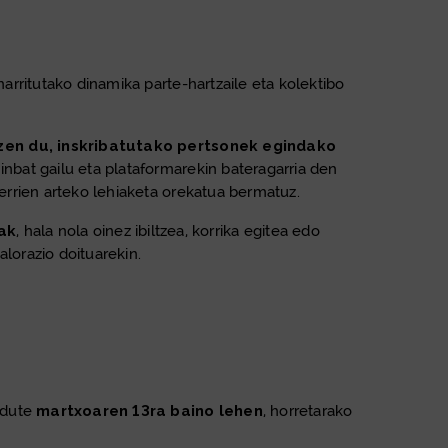
narritutako dinamika parte-hartzaile eta kolektibo
zen du, inskribatutako pertsonek egindako
hainbat gailu eta plataformarekin bateragarria den
errien arteko lehiaketa orekatua bermatuz.
ak
, hala nola oinez ibiltzea, korrika egitea edo
lorazio doituarekin.
 dute
martxoaren 13ra baino lehen
, horretarako