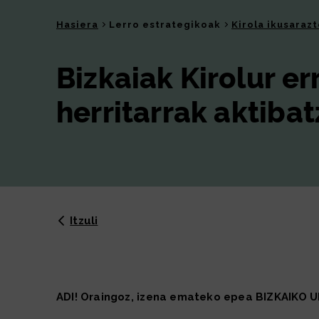
Hasiera
Lerro estrategikoak
Kirola ikusaraz
Bizkaiak Kirolur e
herritarrak aktibat
Itzuli
ADI! Oraingoz, izena emateko epea BIZKAIKO