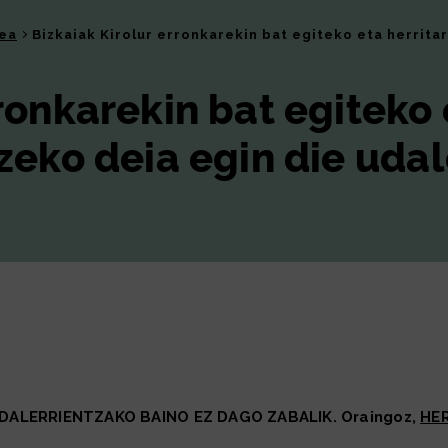
tea
Bizkaiak Kirolur erronkarekin bat egiteko eta herritar
rronkarekin bat egiteko
zeko deia egin die udal
 UDALERRIENTZAKO BAINO EZ DAGO ZABALIK. Oraingoz,
HER