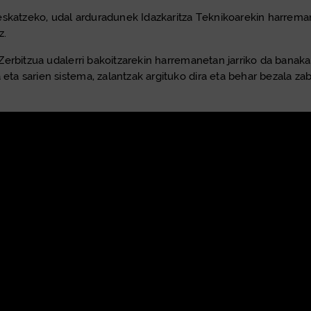
eskatzeko, udal arduradunek Idazkaritza Teknikoarekin harrema
z.
rbitzua udalerri bakoitzarekin harremanetan jarriko da banakako
a sarien sistema, zalantzak argituko dira eta behar bezala za