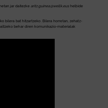
netan jar daitezke
aritz.guinea@wellk.eus
helbide
 bilera bat hitzartzeko. Bilera horretan, zehatz-
baltzeko behar diren komunikazio-materialak