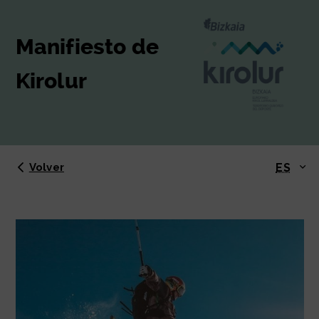
Manifiesto de
Kirolur
ES
Volver