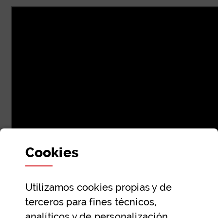
Cookies
DOCUMENTACIÓN
Utilizamos
cookies
propias y de
3K_2026_Triptico
terceros para fines técnicos,
PDF
|
Tamaño 1,3
MB
analíticos y de personalización,
3K_2026_Flyers