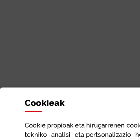
Cookie
ak
Cookie
propioak eta hirugarrenen cook
tekniko- analisi- eta pertsonalizazio- 