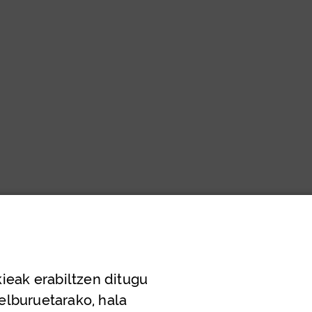
ieak erabiltzen ditugu
helburuetarako, hala