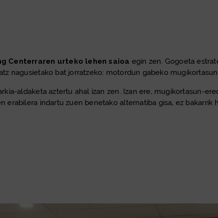
g Centerraren urteko lehen saioa
egin zen. Gogoeta estrate
rdatz nagusietako bat jorratzeko: motordun gabeko mugikortasun
rarkia-aldaketa aztertu ahal izan zen. Izan ere, mugikortasun-er
n erabilera indartu zuen benetako alternatiba gisa, ez bakarrik hi