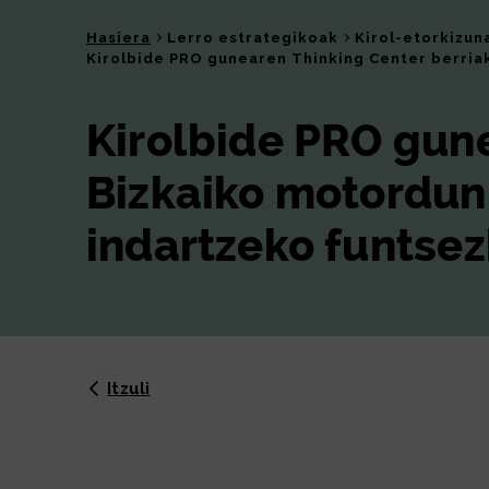
Hasiera
Lerro estrategikoak
Kirol-etorkizun
Kirolbide PRO gunearen Thinking Center berria
Kirolbide PRO gune
Bizkaiko motordu
indartzeko funtsez
Itzuli