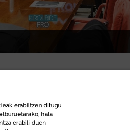
iba:
ieak erabiltzen ditugu
helburuetarako, hala
ntza erabili duen