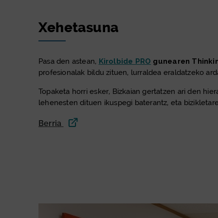
Xehetasuna
Pasa den astean,
Kirolbide PRO
gunearen Thinkin
profesionalak bildu zituen, lurraldea eraldatzeko a
Topaketa horri esker, Bizkaian gertatzen ari den hie
lehenesten dituen ikuspegi baterantz, eta bizikletare
Berria