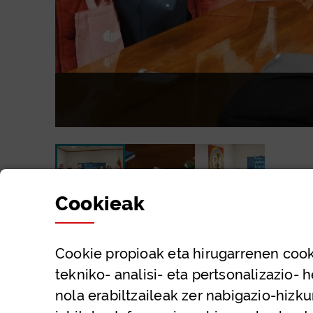
diapositiba:
diaposit
diapositiba:
Cookie
ak
Cookie
propioak eta hirugarrenen cook
tekniko- analisi- eta pertsonalizazio- 
nola erabiltzaileak zer nabigazio-hizku