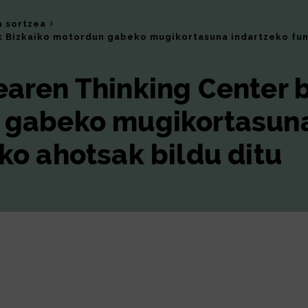
a sortzea
k Bizkaiko motordun gabeko mugikortasuna indartzeko fun
aren Thinking Center b
n gabeko mugikortasun
ko ahotsak bildu ditu