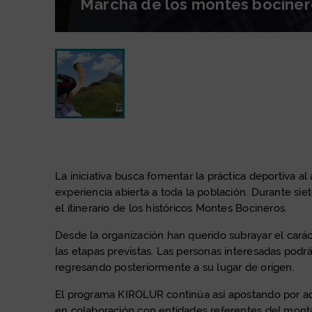
Marcha de los montes bociner
Marcha de los montes bocineros de B
diapositiva: Marcha de los monte
La iniciativa busca fomentar la práctica deportiva al 
experiencia abierta a toda la población. Durante si
el itinerario de los históricos Montes Bocineros.
Desde la organización han querido subrayar el carác
las etapas previstas. Las personas interesadas podr
regresando posteriormente a su lugar de origen.
El programa KIROLUR continúa así apostando por acti
en colaboración con entidades referentes del mont