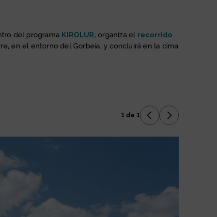
entro del programa
KIROLUR
, organiza el
recorrido
e, en el entorno del Gorbeia, y concluirá en la cima
1 de 1
Anterior Diaposit
Siguiente Di