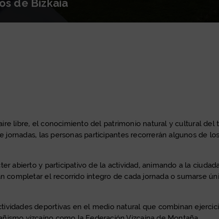
os de Bizkaia
izkaia, del 1 al 7 de junio
s bocineros de Bizkaia
aire libre, el conocimiento del patrimonio natural y cultural del 
ete jornadas, las personas participantes recorrerán algunos de 
ter abierto y participativo de la actividad, animando a la ciud
án completar el recorrido íntegro de cada jornada o sumarse ún
vidades deportivas en el medio natural que combinan ejercicio 
añismo vizcaíno como la Federación Vizcaína de Montaña.