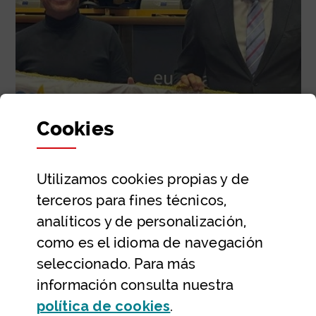
Cookies
Utilizamos
cookies
propias y de
Bizkaia Kirolur
terceros para fines técnicos,
Pantal
analíticos y de personalización,
como es el idioma de navegación
seleccionado. Para más
información consulta nuestra
(Abre ventana modal
política de
cookies
.
Inicio